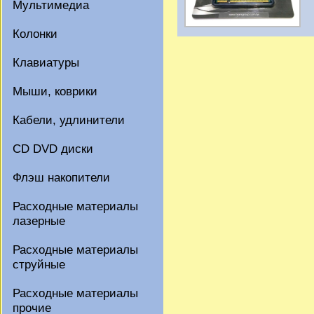
Мультимедиа
Колонки
Клавиатуры
Мыши, коврики
Кабели, удлинители
CD DVD диски
Флэш накопители
Расходные материалы
лазерные
Расходные материалы
струйные
Расходные материалы
прочие