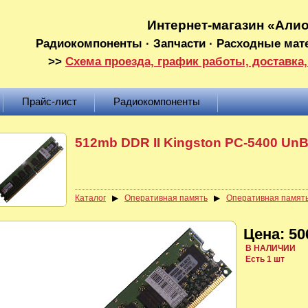
Интернет-магазин «Али
Радиокомпоненты · Запчасти · Расходные мат
>>
Схема проезда, график работы, доставка,
Прайс-лист
Радиокомпоненты
512mb DDR II Kingston PC-5400 UnB
Каталог
▶
Оперативная память
▶
Оперативная память
Цена: 50
В НАЛИЧИИ
Есть 1 шт