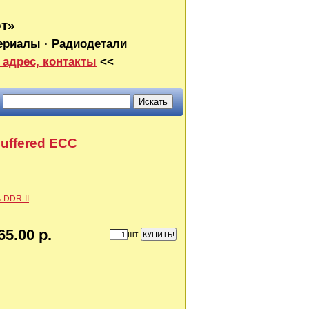
от»
ериалы · Радиодетали
 адрес, контакты
<<
uffered ECC
 DDR-II
65.00 р.
шт