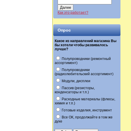
Далее
Как это работает?
Опрос
Какое из направлений магазина Вы
бы хотели чтобы развивалось
лучше?
Полупроводники (ремонтный
ассортимент)
Полупроводники
(радиолюбительский ассортимент)
Модули, дисплеи
Пассив (резисторы,
конденсаторы и т.п.)
Расходные материалы (флюсы,
химия и т.п.)
Готовые изделия, инструмент
Все ОК, продолжайте в том же
духе