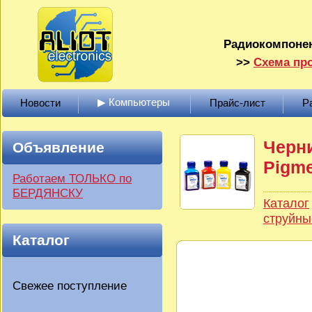
Радиокомпонен
>>
Схема про
▶ Компьютеры
Новости
Прайс-лист
Р
Черни
Объявление
Pigme
Работаем ТОЛЬКО по
БЕРДЯНСКУ
Каталог
струйны
Каталог
Свежее поступление