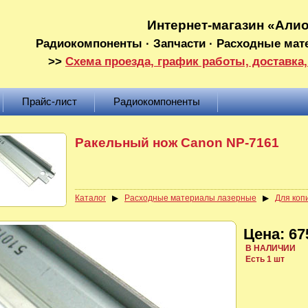
Интернет-магазин «Али
Радиокомпоненты · Запчасти · Расходные мат
>>
Схема проезда, график работы, доставка,
Прайс-лист
Радиокомпоненты
Ракельный нож Canon NP-7161
Каталог
▶
Расходные материалы лазерные
▶
Для ко
Цена: 67
В НАЛИЧИИ
Есть 1 шт