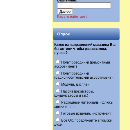
Ваш e-mail:
Далее
Как это работает?
Опрос
Какое из направлений магазина Вы
бы хотели чтобы развивалось
лучше?
Полупроводники (ремонтный
ассортимент)
Полупроводники
(радиолюбительский ассортимент)
Модули, дисплеи
Пассив (резисторы,
конденсаторы и т.п.)
Расходные материалы (флюсы,
химия и т.п.)
Готовые изделия, инструмент
Все ОК, продолжайте в том же
духе