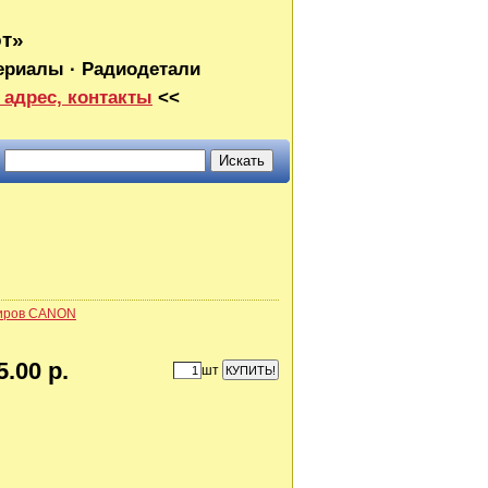
от»
ериалы · Радиодетали
 адрес, контакты
<<
пиров CANON
5.00 р.
шт