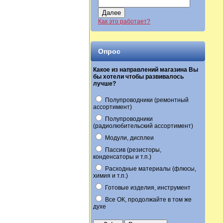
Далее
Как это работает?
Опрос
Какое из направлений магазина Вы
бы хотели чтобы развивалось
лучше?
Полупроводники (ремонтный
ассортимент)
Полупроводники
(радиолюбительский ассортимент)
Модули, дисплеи
Пассив (резисторы,
конденсаторы и т.п.)
Расходные материалы (флюсы,
химия и т.п.)
Готовые изделия, инструмент
Все ОК, продолжайте в том же
духе