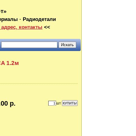
от»
ериалы · Радиодетали
 адрес, контакты
<<
CA 1.2м
00 р.
шт