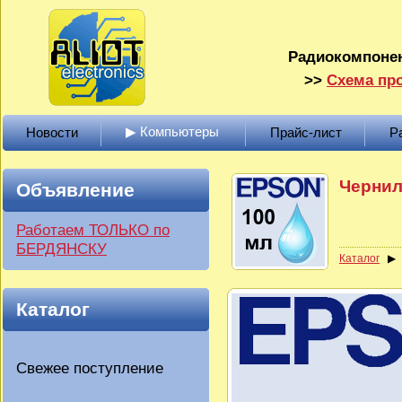
Радиокомпонен
>>
Схема про
▶ Компьютеры
Новости
Прайс-лист
Р
Чернил
Объявление
Работаем ТОЛЬКО по
БЕРДЯНСКУ
Каталог
Каталог
Свежее поступление