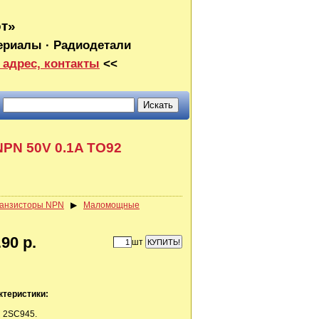
от»
ериалы · Радиодетали
 адрес, контакты
<<
PN 50V 0.1A TO92
анзисторы NPN
▶
Маломощные
90 р.
шт
ктеристики:
 2SC945.