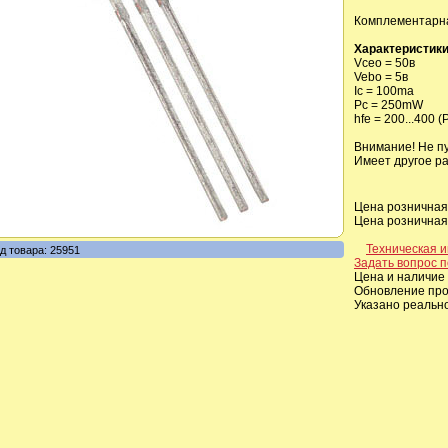
Комплементарна
Характеристики
Vceo = 50в
Vebo = 5в
Ic = 100ma
Pc = 250mW
hfe = 200...400 
Внимание! Не п
Имеет другое р
Цена розничная,
Цена розничная,
Техническая 
д товара: 25951
Задать вопрос п
Цена и наличие 
Обновление прои
Указано реальн