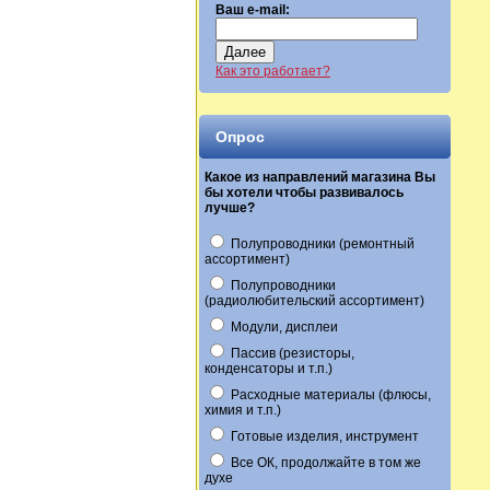
Ваш e-mail:
Далее
Как это работает?
Опрос
Какое из направлений магазина Вы
бы хотели чтобы развивалось
лучше?
Полупроводники (ремонтный
ассортимент)
Полупроводники
(радиолюбительский ассортимент)
Модули, дисплеи
Пассив (резисторы,
конденсаторы и т.п.)
Расходные материалы (флюсы,
химия и т.п.)
Готовые изделия, инструмент
Все ОК, продолжайте в том же
духе