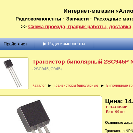
Интернет-магазин «Али
Радиокомпоненты · Запчасти · Расходные мат
>>
Схема проезда, график работы, доставка,
▶ Радиокомпоненты
Прайс-лист
Транзистор биполярный 2SC945P N
2SC945
C945
(
)
Каталог
▶
Транзисторы биполярные
▶
Биполярные тр
Цена: 14.
В НАЛИЧИИ
Есть 99 шт
Основные хара
Транзистор NPN