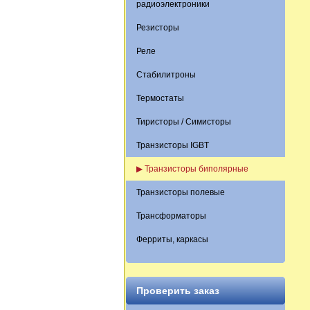
радиоэлектроники
Резисторы
Реле
Стабилитроны
Термостаты
Тиристоры / Симисторы
Транзисторы IGBT
▶ Транзисторы биполярные
Транзисторы полевые
Трансформаторы
Ферриты, каркасы
Проверить заказ