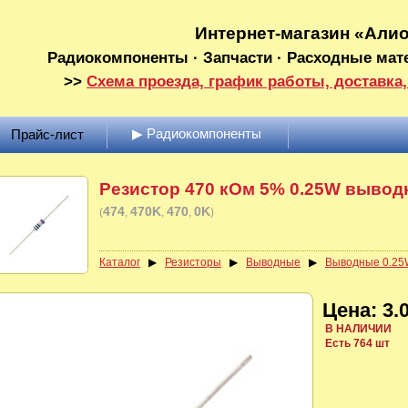
Интернет-магазин «Али
Радиокомпоненты · Запчасти · Расходные мат
>>
Схема проезда, график работы, доставка,
▶ Радиокомпоненты
Прайс-лист
Резистор 470 кОм 5% 0.25W вывод
474
470K
470
0K
(
)
Каталог
▶
Резисторы
▶
Выводные
▶
Выводные 0.25
Цена: 3.0
В НАЛИЧИИ
Есть 764 шт