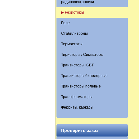
радиоэлектроники
▶ Резисторы
Реле
Стабилитроны
Термостаты
Тиристоры / Симисторы
Транзисторы IGBT
Транзисторы биполярные
Транзисторы полевые
Трансформаторы
Ферриты, каркасы
Проверить заказ