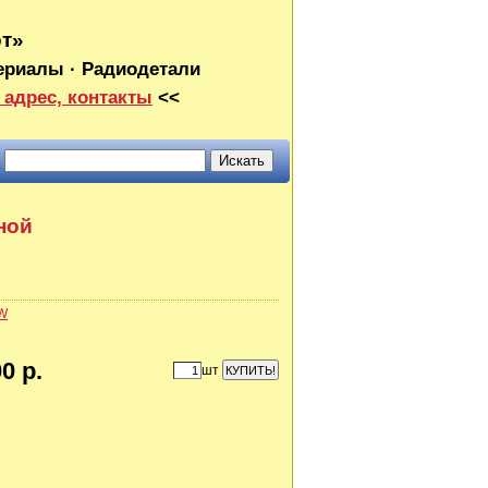
от»
ериалы · Радиодетали
 адрес, контакты
<<
ной
W
0 р.
шт