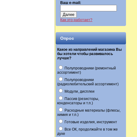
Ваш e-mail:
Далее
Как это работает?
Опрос
Какое из направлений магазина Вы
бы хотели чтобы развивалось
лучше?
Полупроводники (ремонтный
ассортимент)
Полупроводники
(радиолюбительский ассортимент)
Модули, дисплеи
Пассив (резисторы,
конденсаторы и т.п.)
Расходные материалы (флюсы,
химия и т.п.)
Готовые изделия, инструмент
Все ОК, продолжайте в том же
духе