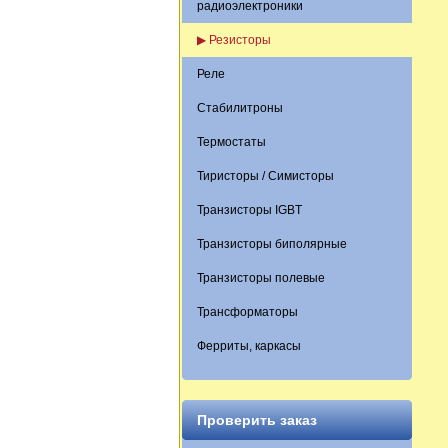
радиоэлектроники
▶ Резисторы
Реле
Стабилитроны
Термостаты
Тиристоры / Симисторы
Транзисторы IGBT
Транзисторы биполярные
Транзисторы полевые
Трансформаторы
Ферриты, каркасы
Проверить заказ