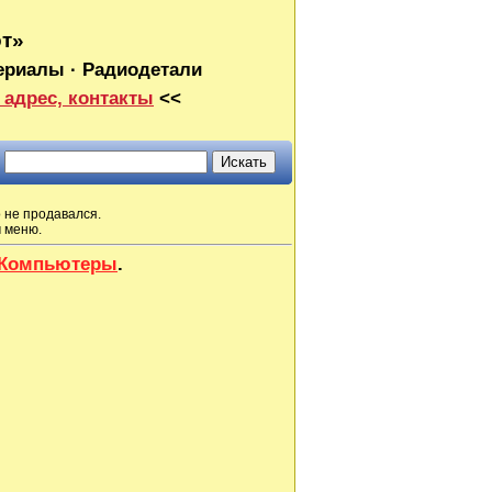
от»
ериалы · Радиодетали
 адрес, контакты
<<
 не продавался.
м меню.
е Компьютеры
.