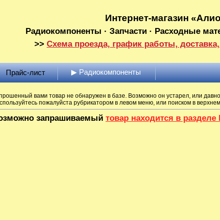
Интернет-магазин «Али
Радиокомпоненты · Запчасти · Расходные мат
>>
Схема проезда, график работы, доставка,
▶ Радиокомпоненты
Прайс-лист
прошенный вами товар не обнаружен в базе. Возможно он устарел, или давно
спользуйтесь пожалуйста рубрикатором в левом меню, или поиском в верхне
озможно запрашиваемый
товар находится в раздел