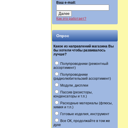
Ваш e-mail:
Далее
Как это работает?
Опрос
Какое из направлений магазина Вы
бы хотели чтобы развивалось
лучше?
Полупроводники (ремонтный
ассортимент)
Полупроводники
(радиолюбительский ассортимент)
Модули, дисплеи
Пассив (резисторы,
конденсаторы и т.п.)
Расходные материалы (флюсы,
химия и т.п.)
Готовые изделия, инструмент
Все ОК, продолжайте в том же
духе