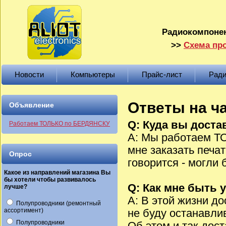
Радиокомпонен
>>
Схема про
Новости
Компьютеры
Прайс-лист
Ради
Ответы на ч
Объявление
Q: Куда вы доста
Работаем ТОЛЬКО по БЕРДЯНСКУ
A: Мы работаем ТО
мне заказать печа
Опрос
говорится - могли 
Какое из направлений магазина Вы
бы хотели чтобы развивалось
Q: Как мне быть 
лучше?
A: В этой жизни д
Полупроводники (ремонтный
ассортимент)
не буду останавли
Полупроводники