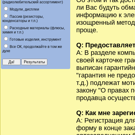
Об этом и так дост
(радиолюбительский ассортимент)
ли Вас будуть об
Модули, дисплеи
информацию к элек
Пассив (резисторы,
конденсаторы и т.п.)
изощренный метод 
Расходные материалы (флюсы,
проще.
химия и т.п.)
Готовые изделия, инструмент
Q: Предоставляет
Все ОК, продолжайте в том же
духе
A: В разделе комп
своей карточке гра
выписан гарантий
"гарантия не пред
т.д.) подлежат мот
закону "О правах п
продавца осуществ
Q: Как мне зарег
A: Регистрация дл
форму в конце зак