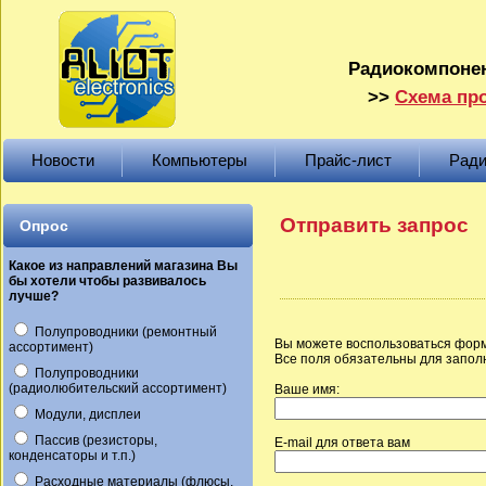
Радиокомпонен
>>
Схема про
Новости
Компьютеры
Прайс-лист
Ради
Отправить запрос
Опрос
Какое из направлений магазина Вы
бы хотели чтобы развивалось
лучше?
Полупроводники (ремонтный
Вы можете воспользоваться форм
ассортимент)
Все поля обязательны для запол
Полупроводники
(радиолюбительский ассортимент)
Ваше имя:
Модули, дисплеи
Пассив (резисторы,
E-mail для ответа вам
конденсаторы и т.п.)
Расходные материалы (флюсы,