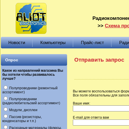
Радиокомпонен
>>
Схема про
Новости
Компьютеры
Прайс-лист
Ради
Отправить запрос
Опрос
Какое из направлений магазина Вы
бы хотели чтобы развивалось
лучше?
Полупроводники (ремонтный
Вы можете воспользоваться форм
ассортимент)
Все поля обязательны для запол
Полупроводники
(радиолюбительский ассортимент)
Ваше имя:
Модули, дисплеи
Пассив (резисторы,
E-mail для ответа вам
конденсаторы и т.п.)
Расходные материалы (флюсы,