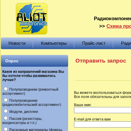
Радиокомпонен
>>
Схема про
Новости
Компьютеры
Прайс-лист
Ради
Отправить запрос
Опрос
Какое из направлений магазина Вы
бы хотели чтобы развивалось
лучше?
Полупроводники (ремонтный
Вы можете воспользоваться форм
ассортимент)
Все поля обязательны для запол
Полупроводники
(радиолюбительский ассортимент)
Ваше имя:
Модули, дисплеи
Пассив (резисторы,
E-mail для ответа вам
конденсаторы и т.п.)
Расходные материалы (флюсы,