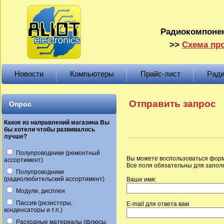
Радиокомпонен
>>
Схема про
Новости
Компьютеры
Прайс-лист
Ради
Отправить запрос
Опрос
Какое из направлений магазина Вы
бы хотели чтобы развивалось
лучше?
Полупроводники (ремонтный
Вы можете воспользоваться форм
ассортимент)
Все поля обязательны для запол
Полупроводники
(радиолюбительский ассортимент)
Ваше имя:
Модули, дисплеи
Пассив (резисторы,
E-mail для ответа вам
конденсаторы и т.п.)
Расходные материалы (флюсы,