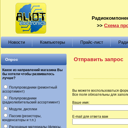
Радиокомпонен
>>
Схема про
Новости
Компьютеры
Прайс-лист
Ради
Отправить запрос
Опрос
Какое из направлений магазина Вы
бы хотели чтобы развивалось
лучше?
Полупроводники (ремонтный
Вы можете воспользоваться форм
ассортимент)
Все поля обязательны для запол
Полупроводники
(радиолюбительский ассортимент)
Ваше имя:
Модули, дисплеи
Пассив (резисторы,
E-mail для ответа вам
конденсаторы и т.п.)
Расходные материалы (флюсы,