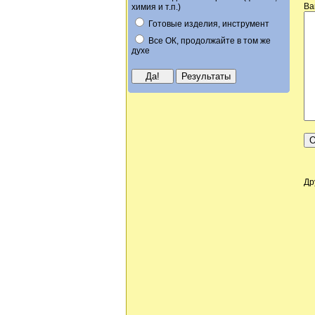
Ва
химия и т.п.)
Готовые изделия, инструмент
Все ОК, продолжайте в том же
духе
Др