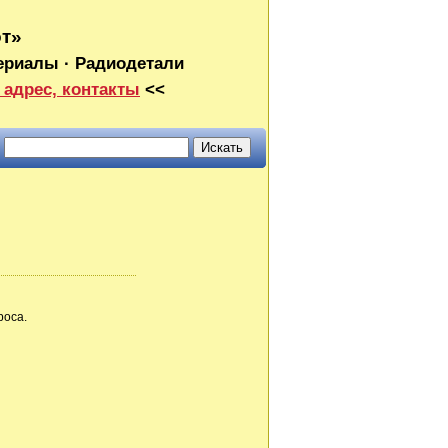
от»
ериалы · Радиодетали
 адрес, контакты
<<
роса.