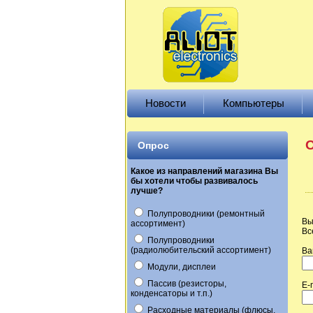
Новости
Компьютеры
О
Опрос
Какое из направлений магазина Вы
бы хотели чтобы развивалось
лучше?
Полупроводники (ремонтный
Вы
ассортимент)
Вс
Полупроводники
(радиолюбительский ассортимент)
Ва
Модули, дисплеи
Пассив (резисторы,
E-
конденсаторы и т.п.)
Расходные материалы (флюсы,