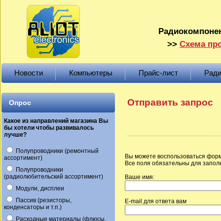
Радиокомпонен
>>
Схема про
Новости
Компьютеры
Прайс-лист
Ради
Отправить запрос
Опрос
Какое из направлений магазина Вы
бы хотели чтобы развивалось
лучше?
Полупроводники (ремонтный
Вы можете воспользоваться форм
ассортимент)
Все поля обязательны для запол
Полупроводники
(радиолюбительский ассортимент)
Ваше имя:
Модули, дисплеи
Пассив (резисторы,
E-mail для ответа вам
конденсаторы и т.п.)
Расходные материалы (флюсы,