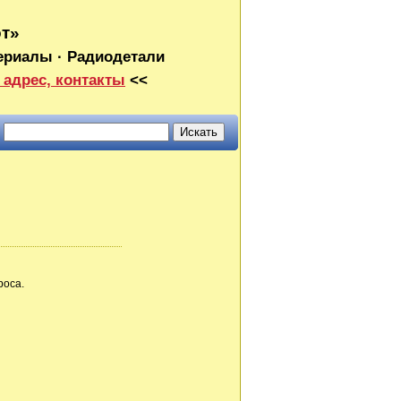
от»
ериалы · Радиодетали
 адрес, контакты
<<
роса.