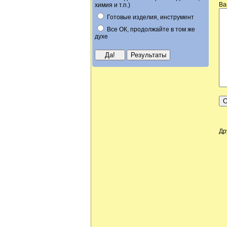
Ва
химия и т.п.)
Готовые изделия, инструмент
Все ОК, продолжайте в том же
духе
Др