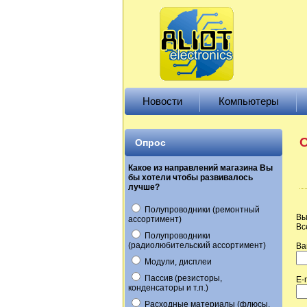
Новости
Компьютеры
О
Опрос
Какое из направлений магазина Вы
бы хотели чтобы развивалось
лучше?
Полупроводники (ремонтный
Вы
ассортимент)
Вс
Полупроводники
(радиолюбительский ассортимент)
Ва
Модули, дисплеи
Пассив (резисторы,
E-
конденсаторы и т.п.)
Расходные материалы (флюсы,