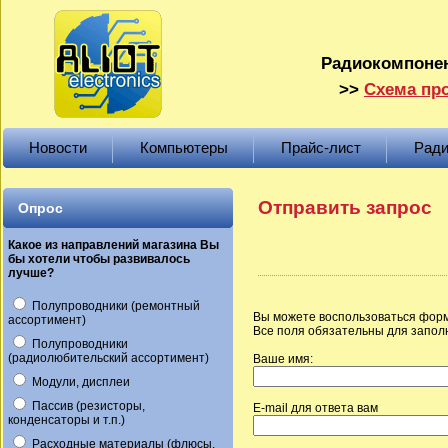
Радиокомпонен
>>
Схема про
Новости
Компьютеры
Прайс-лист
Ради
Отправить запрос
Опрос
Какое из направлений магазина Вы
бы хотели чтобы развивалось
лучше?
Полупроводники (ремонтный
Вы можете воспользоваться форм
ассортимент)
Все поля обязательны для запол
Полупроводники
(радиолюбительский ассортимент)
Ваше имя:
Модули, дисплеи
Пассив (резисторы,
E-mail для ответа вам
конденсаторы и т.п.)
Расходные материалы (флюсы,