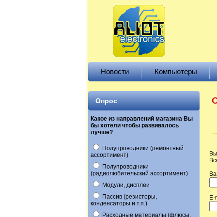
Новости
Компьютеры
О
Опрос
Какое из направлений магазина Вы
бы хотели чтобы развивалось
лучше?
Полупроводники (ремонтный
Вы
ассортимент)
Вс
Полупроводники
(радиолюбительский ассортимент)
Ва
Модули, дисплеи
Пассив (резисторы,
E-
конденсаторы и т.п.)
Расходные материалы (флюсы,