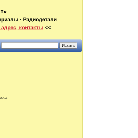
от»
ериалы · Радиодетали
 адрес, контакты
<<
роса.