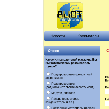
Новости
Компьютеры
О
Опрос
Какое из направлений магазина Вы
бы хотели чтобы развивалось
лучше?
Полупроводники (ремонтный
Вы
ассортимент)
Вс
Полупроводники
(радиолюбительский ассортимент)
Ва
Модули, дисплеи
Пассив (резисторы,
E-
конденсаторы и т.п.)
Расходные материалы (флюсы,