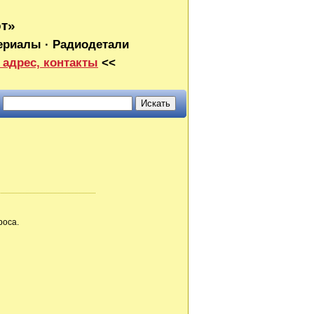
от»
ериалы · Радиодетали
 адрес, контакты
<<
роса.