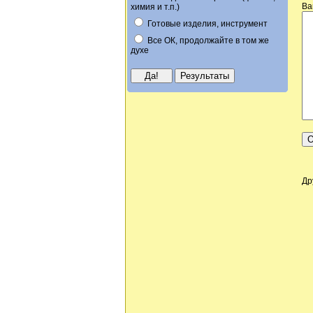
Ва
химия и т.п.)
Готовые изделия, инструмент
Все ОК, продолжайте в том же
духе
Др