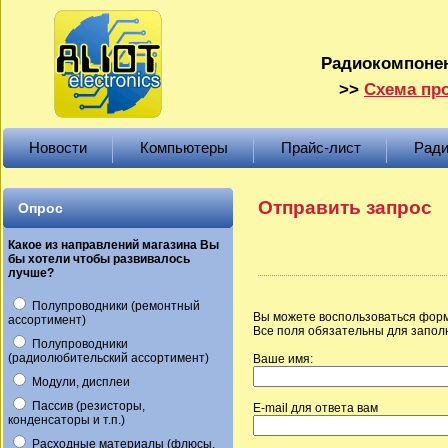
Радиокомпонен
>>
Схема про
Новости
Компьютеры
Прайс-лист
Ради
Отправить запрос
Опрос
Какое из направлений магазина Вы
бы хотели чтобы развивалось
лучше?
Полупроводники (ремонтный
Вы можете воспользоваться форм
ассортимент)
Все поля обязательны для запол
Полупроводники
(радиолюбительский ассортимент)
Ваше имя:
Модули, дисплеи
Пассив (резисторы,
E-mail для ответа вам
конденсаторы и т.п.)
Расходные материалы (флюсы,