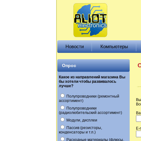
Новости
Компьютеры
О
Опрос
Какое из направлений магазина Вы
бы хотели чтобы развивалось
лучше?
Полупроводники (ремонтный
Вы
ассортимент)
Вс
Полупроводники
(радиолюбительский ассортимент)
Ва
Модули, дисплеи
Пассив (резисторы,
E-
конденсаторы и т.п.)
Расходные материалы (флюсы,