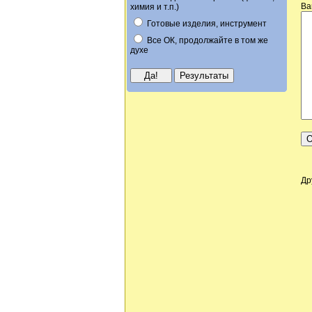
Ва
химия и т.п.)
Готовые изделия, инструмент
Все ОК, продолжайте в том же
духе
Др