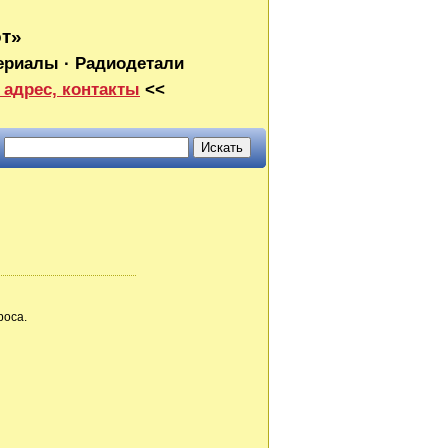
от»
ериалы · Радиодетали
 адрес, контакты
<<
роса.