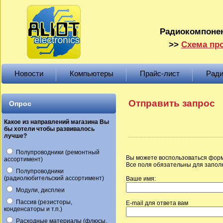
Радиокомпонен
>>
Схема про
Новости
Компьютеры
Прайс-лист
Ради
Отправить запрос
Опрос
Какое из направлений магазина Вы
бы хотели чтобы развивалось
лучше?
Полупроводники (ремонтный
Вы можете воспользоваться форм
ассортимент)
Все поля обязательны для запол
Полупроводники
(радиолюбительский ассортимент)
Ваше имя:
Модули, дисплеи
Пассив (резисторы,
E-mail для ответа вам
конденсаторы и т.п.)
Расходные материалы (флюсы,