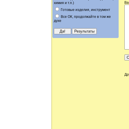
Ва
химия и т.п.)
Готовые изделия, инструмент
Все ОК, продолжайте в том же
духе
Др