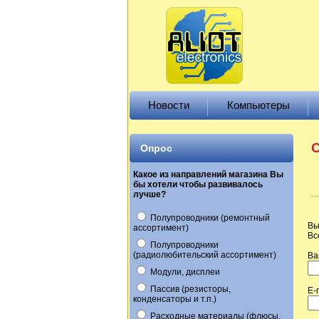
Новости
Компьютеры
О
Опрос
Какое из направлений магазина Вы
бы хотели чтобы развивалось
лучше?
Полупроводники (ремонтный
Вы
ассортимент)
Вс
Полупроводники
(радиолюбительский ассортимент)
Ва
Модули, дисплеи
Пассив (резисторы,
E-
конденсаторы и т.п.)
Расходные материалы (флюсы,