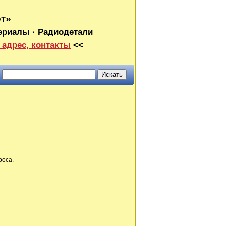
от»
ериалы · Радиодетали
 адрес, контакты
<<
роса.