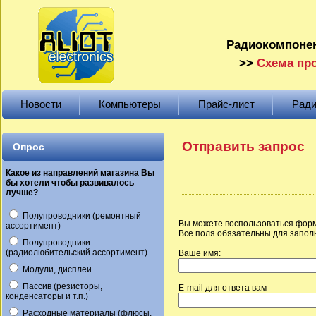
Радиокомпонен
>>
Схема про
Новости
Компьютеры
Прайс-лист
Ради
Отправить запрос
Опрос
Какое из направлений магазина Вы
бы хотели чтобы развивалось
лучше?
Полупроводники (ремонтный
Вы можете воспользоваться форм
ассортимент)
Все поля обязательны для запол
Полупроводники
(радиолюбительский ассортимент)
Ваше имя:
Модули, дисплеи
Пассив (резисторы,
E-mail для ответа вам
конденсаторы и т.п.)
Расходные материалы (флюсы,