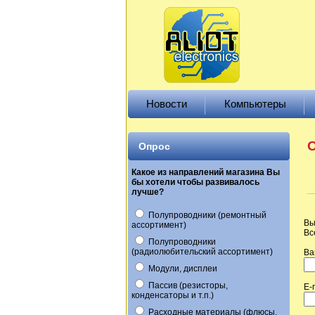
Новости
Компьютеры
О
Опрос
Какое из направлений магазина Вы
бы хотели чтобы развивалось
лучше?
Полупроводники (ремонтный
Вы
ассортимент)
Вс
Полупроводники
(радиолюбительский ассортимент)
Ва
Модули, дисплеи
Пассив (резисторы,
E-
конденсаторы и т.п.)
Расходные материалы (флюсы,