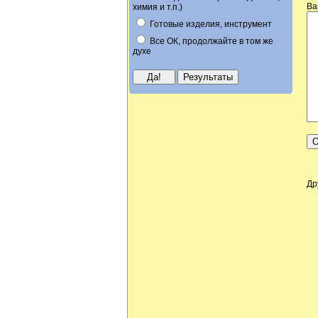
Ва
химия и т.п.)
Готовые изделия, инструмент
Все ОК, продолжайте в том же
духе
Др