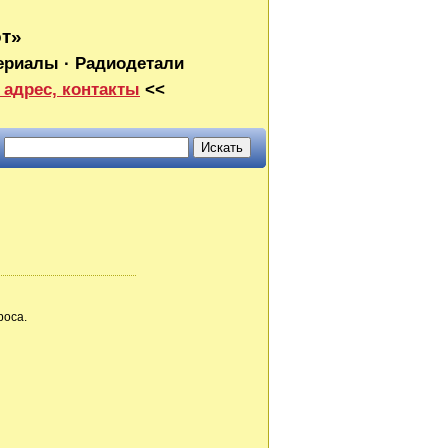
от»
ериалы · Радиодетали
 адрес, контакты
<<
роса.