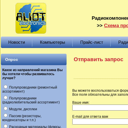
Радиокомпонен
>>
Схема про
Новости
Компьютеры
Прайс-лист
Ради
Отправить запрос
Опрос
Какое из направлений магазина Вы
бы хотели чтобы развивалось
лучше?
Полупроводники (ремонтный
Вы можете воспользоваться форм
ассортимент)
Все поля обязательны для запол
Полупроводники
(радиолюбительский ассортимент)
Ваше имя:
Модули, дисплеи
Пассив (резисторы,
E-mail для ответа вам
конденсаторы и т.п.)
Расходные материалы (флюсы,