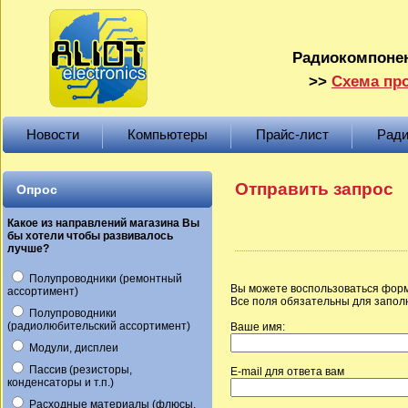
Радиокомпонен
>>
Схема про
Новости
Компьютеры
Прайс-лист
Ради
Отправить запрос
Опрос
Какое из направлений магазина Вы
бы хотели чтобы развивалось
лучше?
Полупроводники (ремонтный
Вы можете воспользоваться форм
ассортимент)
Все поля обязательны для запол
Полупроводники
(радиолюбительский ассортимент)
Ваше имя:
Модули, дисплеи
Пассив (резисторы,
E-mail для ответа вам
конденсаторы и т.п.)
Расходные материалы (флюсы,