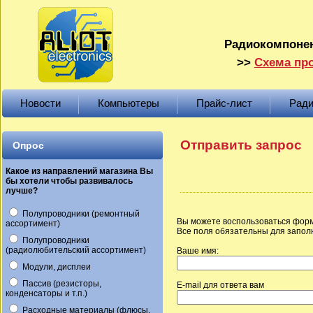
Радиокомпонен
>>
Схема про
Новости
Компьютеры
Прайс-лист
Ради
Отправить запрос
Опрос
Какое из направлений магазина Вы
бы хотели чтобы развивалось
лучше?
Полупроводники (ремонтный
Вы можете воспользоваться форм
ассортимент)
Все поля обязательны для запол
Полупроводники
(радиолюбительский ассортимент)
Ваше имя:
Модули, дисплеи
Пассив (резисторы,
E-mail для ответа вам
конденсаторы и т.п.)
Расходные материалы (флюсы,