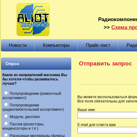
Радиокомпонен
>>
Схема про
Новости
Компьютеры
Прайс-лист
Ради
Отправить запрос
Опрос
Какое из направлений магазина Вы
бы хотели чтобы развивалось
лучше?
Полупроводники (ремонтный
Вы можете воспользоваться форм
ассортимент)
Все поля обязательны для запол
Полупроводники
(радиолюбительский ассортимент)
Ваше имя:
Модули, дисплеи
Пассив (резисторы,
E-mail для ответа вам
конденсаторы и т.п.)
Расходные материалы (флюсы,