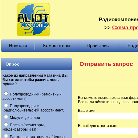
Радиокомпонен
>>
Схема про
Новости
Компьютеры
Прайс-лист
Ради
Отправить запрос
Опрос
Какое из направлений магазина Вы
бы хотели чтобы развивалось
лучше?
Полупроводники (ремонтный
Вы можете воспользоваться форм
ассортимент)
Все поля обязательны для запол
Полупроводники
(радиолюбительский ассортимент)
Ваше имя:
Модули, дисплеи
Пассив (резисторы,
E-mail для ответа вам
конденсаторы и т.п.)
Расходные материалы (флюсы,