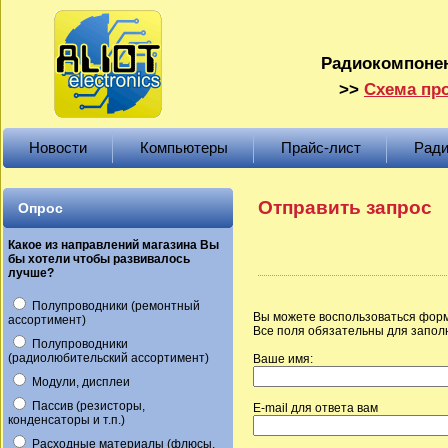
Радиокомпонен
>>
Схема про
Новости
Компьютеры
Прайс-лист
Ради
Отправить запрос
Опрос
Какое из направлений магазина Вы
бы хотели чтобы развивалось
лучше?
Полупроводники (ремонтный
Вы можете воспользоваться форм
ассортимент)
Все поля обязательны для запол
Полупроводники
(радиолюбительский ассортимент)
Ваше имя:
Модули, дисплеи
Пассив (резисторы,
E-mail для ответа вам
конденсаторы и т.п.)
Расходные материалы (флюсы,