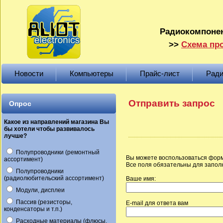
Радиокомпонен
>>
Схема про
Новости
Компьютеры
Прайс-лист
Ради
Отправить запрос
Опрос
Какое из направлений магазина Вы
бы хотели чтобы развивалось
лучше?
Полупроводники (ремонтный
Вы можете воспользоваться форм
ассортимент)
Все поля обязательны для запол
Полупроводники
(радиолюбительский ассортимент)
Ваше имя:
Модули, дисплеи
Пассив (резисторы,
E-mail для ответа вам
конденсаторы и т.п.)
Расходные материалы (флюсы,