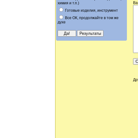
Ва
химия и т.п.)
Готовые изделия, инструмент
Все ОК, продолжайте в том же
духе
Др