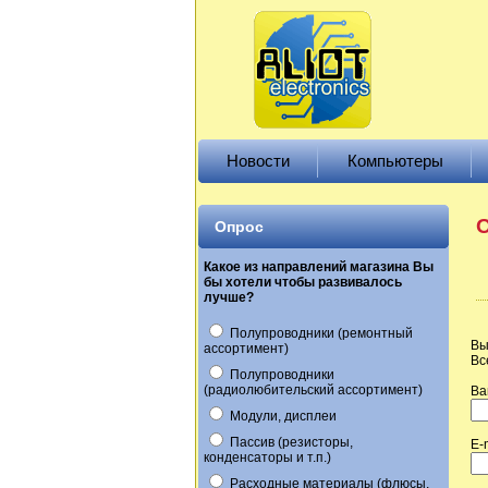
Новости
Компьютеры
О
Опрос
Какое из направлений магазина Вы
бы хотели чтобы развивалось
лучше?
Полупроводники (ремонтный
Вы
ассортимент)
Вс
Полупроводники
(радиолюбительский ассортимент)
Ва
Модули, дисплеи
Пассив (резисторы,
E-
конденсаторы и т.п.)
Расходные материалы (флюсы,