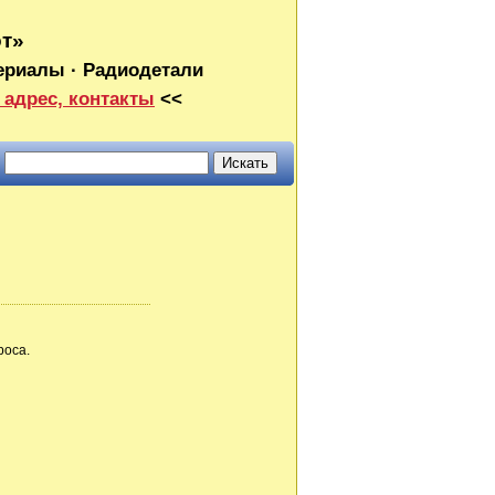
от»
ериалы · Радиодетали
 адрес, контакты
<<
роса.