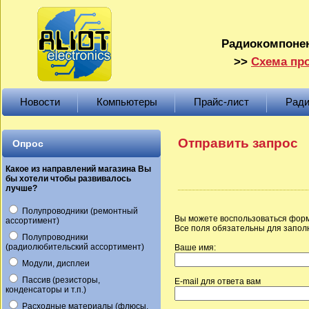
Радиокомпонен
>>
Схема про
Новости
Компьютеры
Прайс-лист
Ради
Отправить запрос
Опрос
Какое из направлений магазина Вы
бы хотели чтобы развивалось
лучше?
Полупроводники (ремонтный
Вы можете воспользоваться форм
ассортимент)
Все поля обязательны для запол
Полупроводники
(радиолюбительский ассортимент)
Ваше имя:
Модули, дисплеи
Пассив (резисторы,
E-mail для ответа вам
конденсаторы и т.п.)
Расходные материалы (флюсы,