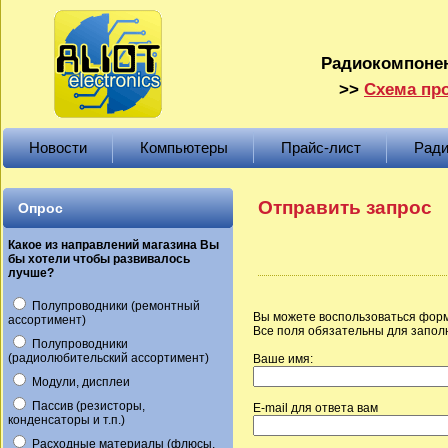
Радиокомпонен
>>
Схема про
Новости
Компьютеры
Прайс-лист
Ради
Отправить запрос
Опрос
Какое из направлений магазина Вы
бы хотели чтобы развивалось
лучше?
Полупроводники (ремонтный
Вы можете воспользоваться форм
ассортимент)
Все поля обязательны для запол
Полупроводники
(радиолюбительский ассортимент)
Ваше имя:
Модули, дисплеи
Пассив (резисторы,
E-mail для ответа вам
конденсаторы и т.п.)
Расходные материалы (флюсы,