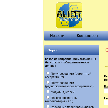
Новости
Компьютеры
О
Опрос
Какое из направлений магазина Вы
бы хотели чтобы развивалось
лучше?
Полупроводники (ремонтный
Вы
ассортимент)
Вс
Полупроводники
(радиолюбительский ассортимент)
Ва
Модули, дисплеи
Пассив (резисторы,
E-
конденсаторы и т.п.)
Расходные материалы (флюсы,