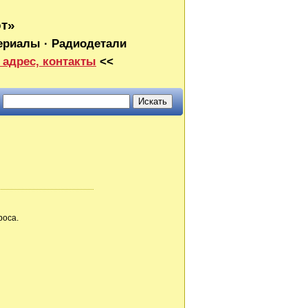
от»
ериалы · Радиодетали
 адрес, контакты
<<
роса.