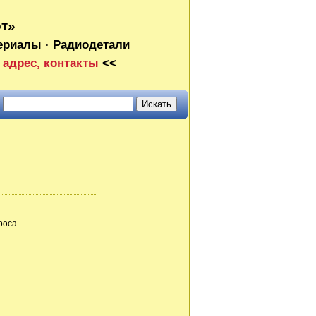
от»
ериалы · Радиодетали
 адрес, контакты
<<
роса.