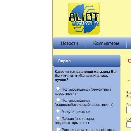
Новости
Компьютеры
О
Опрос
Какое из направлений магазина Вы
бы хотели чтобы развивалось
лучше?
Полупроводники (ремонтный
Вы
ассортимент)
Вс
Полупроводники
(радиолюбительский ассортимент)
Ва
Модули, дисплеи
Пассив (резисторы,
E-
конденсаторы и т.п.)
Расходные материалы (флюсы,