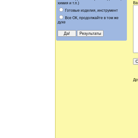
Ва
химия и т.п.)
Готовые изделия, инструмент
Все ОК, продолжайте в том же
духе
Др