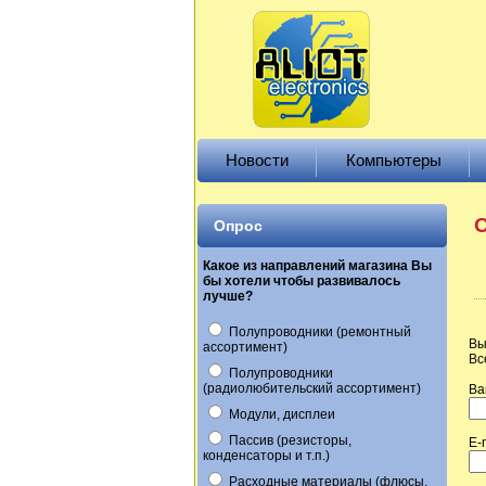
Новости
Компьютеры
О
Опрос
Какое из направлений магазина Вы
бы хотели чтобы развивалось
лучше?
Полупроводники (ремонтный
Вы
ассортимент)
Вс
Полупроводники
(радиолюбительский ассортимент)
Ва
Модули, дисплеи
Пассив (резисторы,
E-
конденсаторы и т.п.)
Расходные материалы (флюсы,