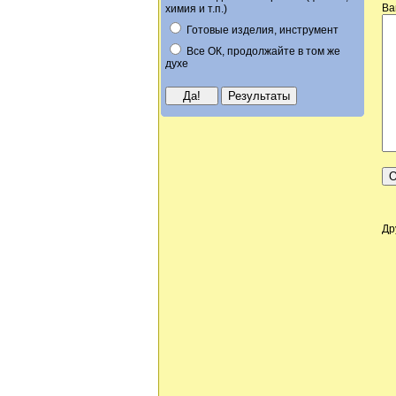
Ва
химия и т.п.)
Готовые изделия, инструмент
Все ОК, продолжайте в том же
духе
Др