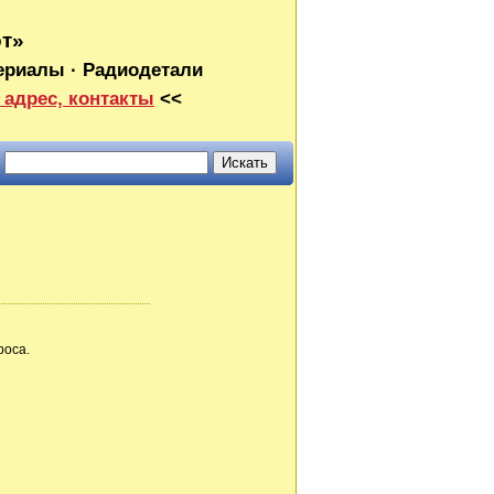
от»
ериалы · Радиодетали
 адрес, контакты
<<
роса.