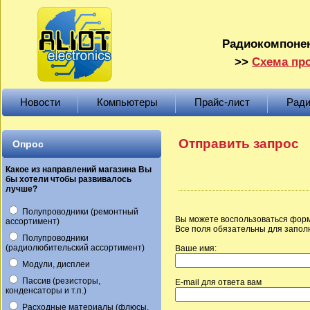
Радиокомпонен
>>
Схема про
Новости
Компьютеры
Прайс-лист
Ради
Отправить запрос
Опрос
Какое из направлений магазина Вы
бы хотели чтобы развивалось
лучше?
Полупроводники (ремонтный
Вы можете воспользоваться форм
ассортимент)
Все поля обязательны для запол
Полупроводники
(радиолюбительский ассортимент)
Ваше имя:
Модули, дисплеи
Пассив (резисторы,
E-mail для ответа вам
конденсаторы и т.п.)
Расходные материалы (флюсы,