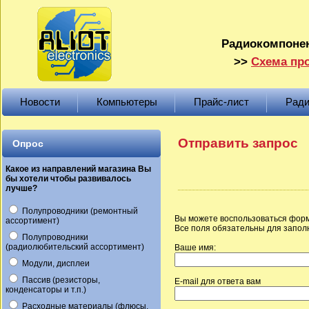
Радиокомпонен
>>
Схема про
Новости
Компьютеры
Прайс-лист
Ради
Отправить запрос
Опрос
Какое из направлений магазина Вы
бы хотели чтобы развивалось
лучше?
Полупроводники (ремонтный
Вы можете воспользоваться форм
ассортимент)
Все поля обязательны для запол
Полупроводники
(радиолюбительский ассортимент)
Ваше имя:
Модули, дисплеи
Пассив (резисторы,
E-mail для ответа вам
конденсаторы и т.п.)
Расходные материалы (флюсы,