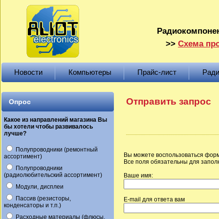
Радиокомпонен
>>
Схема про
Новости
Компьютеры
Прайс-лист
Ради
Отправить запрос
Опрос
Какое из направлений магазина Вы
бы хотели чтобы развивалось
лучше?
Полупроводники (ремонтный
Вы можете воспользоваться форм
ассортимент)
Все поля обязательны для запол
Полупроводники
(радиолюбительский ассортимент)
Ваше имя:
Модули, дисплеи
Пассив (резисторы,
E-mail для ответа вам
конденсаторы и т.п.)
Расходные материалы (флюсы,