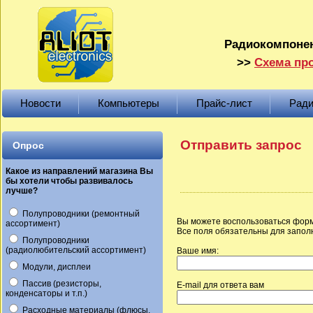
Радиокомпонен
>>
Схема про
Новости
Компьютеры
Прайс-лист
Ради
Отправить запрос
Опрос
Какое из направлений магазина Вы
бы хотели чтобы развивалось
лучше?
Полупроводники (ремонтный
Вы можете воспользоваться форм
ассортимент)
Все поля обязательны для запол
Полупроводники
(радиолюбительский ассортимент)
Ваше имя:
Модули, дисплеи
Пассив (резисторы,
E-mail для ответа вам
конденсаторы и т.п.)
Расходные материалы (флюсы,