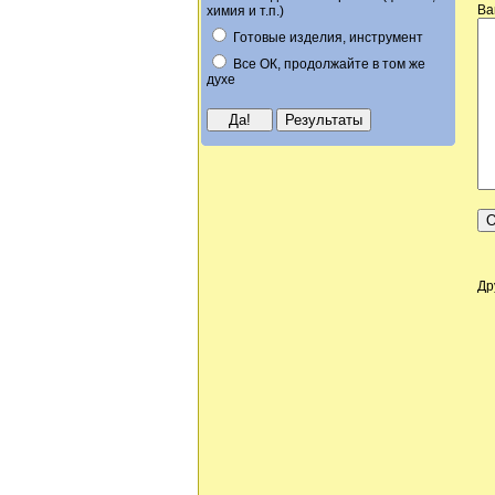
Ва
химия и т.п.)
Готовые изделия, инструмент
Все ОК, продолжайте в том же
духе
Др