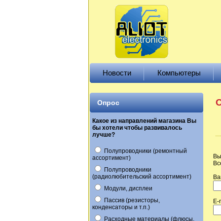
Новости
Компьютеры
О
Опрос
Какое из направлений магазина Вы
бы хотели чтобы развивалось
лучше?
Полупроводники (ремонтный
Вы
ассортимент)
Вс
Полупроводники
(радиолюбительский ассортимент)
Ва
Модули, дисплеи
Пассив (резисторы,
E-
конденсаторы и т.п.)
Расходные материалы (флюсы,