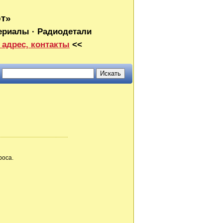
от»
ериалы · Радиодетали
 адрес, контакты
<<
роса.