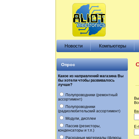
Новости
Компьютеры
О
Опрос
Какое из направлений магазина Вы
бы хотели чтобы развивалось
лучше?
Полупроводники (ремонтный
Вы
ассортимент)
Вс
Полупроводники
(радиолюбительский ассортимент)
Ва
Модули, дисплеи
Пассив (резисторы,
E-
конденсаторы и т.п.)
Расходные материалы (флюсы,