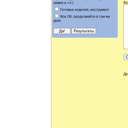
Ва
химия и т.п.)
Готовые изделия, инструмент
Все ОК, продолжайте в том же
духе
Др