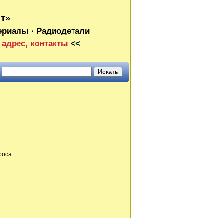
от»
ериалы · Радиодетали
 адрес, контакты
<<
роса.