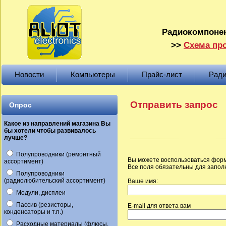
Радиокомпонен
>>
Схема про
Новости
Компьютеры
Прайс-лист
Ради
Отправить запрос
Опрос
Какое из направлений магазина Вы
бы хотели чтобы развивалось
лучше?
Полупроводники (ремонтный
Вы можете воспользоваться форм
ассортимент)
Все поля обязательны для запол
Полупроводники
(радиолюбительский ассортимент)
Ваше имя:
Модули, дисплеи
Пассив (резисторы,
E-mail для ответа вам
конденсаторы и т.п.)
Расходные материалы (флюсы,