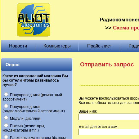
Радиокомпонен
>>
Схема про
Новости
Компьютеры
Прайс-лист
Ради
Отправить запрос
Опрос
Какое из направлений магазина Вы
бы хотели чтобы развивалось
лучше?
Полупроводники (ремонтный
Вы можете воспользоваться форм
ассортимент)
Все поля обязательны для запол
Полупроводники
(радиолюбительский ассортимент)
Ваше имя:
Модули, дисплеи
Пассив (резисторы,
E-mail для ответа вам
конденсаторы и т.п.)
Расходные материалы (флюсы,