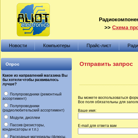
Радиокомпонен
>>
Схема про
Новости
Компьютеры
Прайс-лист
Ради
Отправить запрос
Опрос
Какое из направлений магазина Вы
бы хотели чтобы развивалось
лучше?
Полупроводники (ремонтный
Вы можете воспользоваться форм
ассортимент)
Все поля обязательны для запол
Полупроводники
(радиолюбительский ассортимент)
Ваше имя:
Модули, дисплеи
Пассив (резисторы,
E-mail для ответа вам
конденсаторы и т.п.)
Расходные материалы (флюсы,