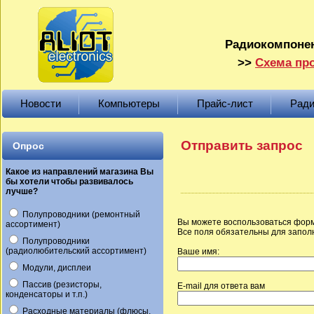
Радиокомпонен
>>
Схема про
Новости
Компьютеры
Прайс-лист
Ради
Отправить запрос
Опрос
Какое из направлений магазина Вы
бы хотели чтобы развивалось
лучше?
Полупроводники (ремонтный
Вы можете воспользоваться форм
ассортимент)
Все поля обязательны для запол
Полупроводники
(радиолюбительский ассортимент)
Ваше имя:
Модули, дисплеи
Пассив (резисторы,
E-mail для ответа вам
конденсаторы и т.п.)
Расходные материалы (флюсы,